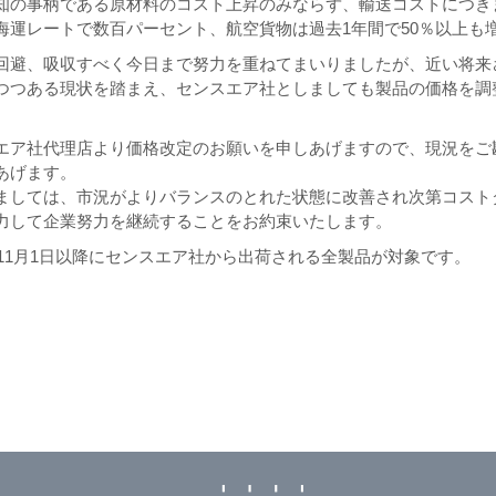
知の事柄である原材料のコスト上昇のみならず、輸送コストにつき
海運レートで数百パーセント、航空貨物は過去1年間で50％以上も
回避、吸収すべく今日まで努力を重ねてまいりましたが、近い将来
つつある現状を踏まえ、センスエア社としましても製品の価格を調
エア社代理店より価格改定のお願いを申しあげますので、現況をご
あげます。
ましては、市況がよりバランスのとれた状態に改善され次第コスト
力して企業努力を継続することをお約束いたします。
年11月1日以降にセンスエア社から出荷される全製品が対象です。