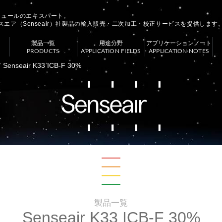
モジュールのエキスパート。
スエア（Senseair）社製品の輸入販売・二次加工・校正サービスを提供します
製品一覧
用途分野
アプリケーションノート
PRODUCTS
APPLICATION FIELDS
APPLICATION NOTES
Senseair K33 ICB-F 30%
製品一覧
Senseair K33 ICB-F 30%