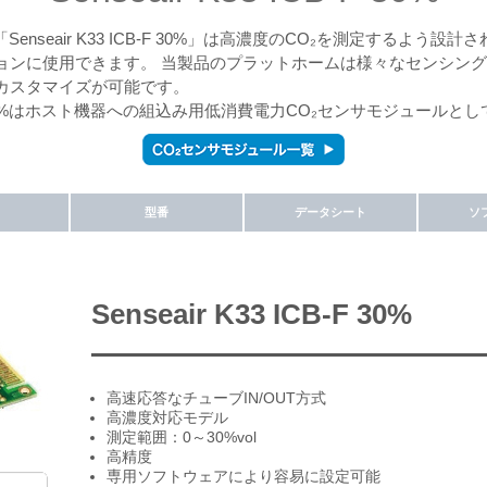
enseair K33 ICB-F 30%」は高濃度のCO₂を測定するよう
ョンに使用できます。 当製品のプラットホームは様々なセンシン
カスタマイズが可能です。
 ICB-F 30%はホスト機器への組込み用低消費電力CO₂センサモジュール
型番
データシート
ソ
Senseair K33 ICB-F 30%
高速応答なチューブIN/OUT方式
高濃度対応モデル
測定範囲：0～30%vol
高精度
専用ソフトウェアにより容易に設定可能