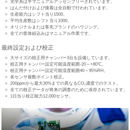
光学系は半マニュアルアッセンブリーされています。
はんだ付けおよび接着は全自動で行われています。
生産能力はシフト当り1500。
平均生産数はシフト当り1000。
オリジナルまたは客先ブランドのハウジング。
全ての筐体組込みはマニュアル作業です。
最終設定および校正
大サイズの校正用チャンバー3台を設備しています。
校正用チャンバー設定可能温度範囲-20～+80℃。
校正用チャンバー設定可能湿度範囲40～95%RH。
各センサ複数ポイント校正。
200ppmから最大30%までの異なるCO₂濃度でのテスト。
全ての校正データが将来の調査のために保存されています。
1日当り校正能力12,000センサ。