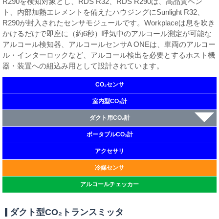
R290を検知対象とし、RDS R32、RDS R290は、高品質ベン
ト、内部加熱エレメントを備えたハウジングにSunlight R32、
R290が封入されたセンサモジュールです。Workplaceは息を吹き
かけるだけで即座に（約6秒）呼気中のアルコール測定が可能な
アルコール検知器、アルコールセンサA ONEは、車両のアルコー
ル・インターロックなど、アルコール検出を必要とするホスト機
器・装置への組込み用として設計されています。
CO₂センサ
室内型CO₂計
ダクト用CO₂計
ポータブルCO₂計
アクセサリ
冷媒センサ
アルコールチェッカー
ダクト型CO₂トランスミッタ