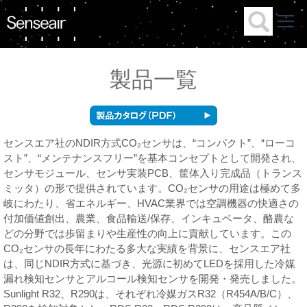
製品一覧
センスエア社のNDIR方式CO₂センサは、“コンパクト”、“ローコ
スト”、“メンテナンスフリー”を基本コンセプトとして開発され、
センサモジュール、センサ実装PCB、筐体入り完成品（トランス
ミッタ）の形で提供されています。CO₂センサの用途は極めて多
岐にわたり、省エネルギー、HVAC業界では空調機器の快適さの
付加価値創出、農業、食品輸送/保存、インキュベータ、酪農な
どの分野では歩留まりや生産性の向上に貢献しています。この
CO₂センサの長年にわたる多大な実績を背景に、センスエア社
は、同じNDIR方式に基づき、光源に初めてLEDを採用した冷媒
漏れ検知センサとアルコール検知センサを開発・発売しました。
Sunlight R32、R290は、それぞれ冷媒ガスR32（R454A/B/C）、