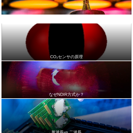
CO₂センサの原理
なぜNDIR方式か？
単波長vs.二波長