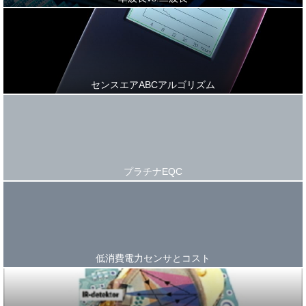
センスエアABC
アルゴリズム
プラチナEQC
低消費電力センサと
コスト